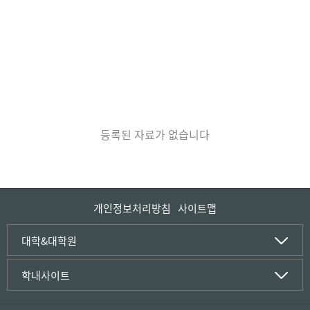
등록된 자료가 없습니다
개인정보처리방침
사이트맵
인문사회·IT대학
대학&대학원
인문·문화학부
국립경국대학교
학내사이트
국어국문학전공
(재)국립경국대학교발전기금
중국어문·문화학전공
글로컬인재양성관(고시원)
한자문화콘텐츠학전공